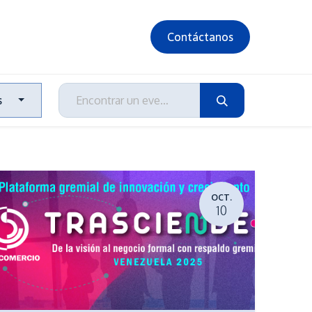
Contáctanos
s
OCT.
10