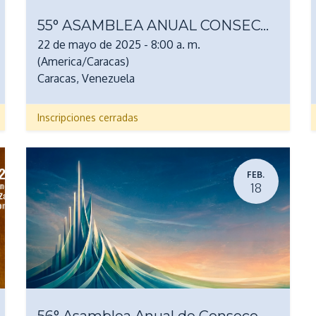
55° ASAMBLEA ANUAL CONSECOMERCIO 2025
22 de mayo de 2025
-
8:00 a. m.
(
America/Caracas
)
Caracas
,
Venezuela
Inscripciones cerradas
FEB.
18
56° Asamblea Anual de Consecomercio