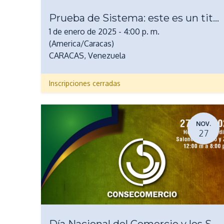
Prueba de Sistema: este es un titulo para estilizar el contenedor
1 de enero de 2025
-
4:00 p. m.
(
America/Caracas
)
CARACAS
,
Venezuela
Inscripciones cerradas
NOV.
27
Día Nacional del Comercio y los Servicios