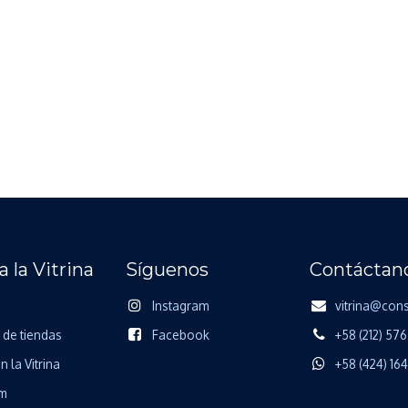
a la Vitrina
Síguenos
Contáctan
Instagram
vitrina@con
 de tiendas
Facebook
+58 (212) 576
n la Vitrina
+58 (424) 16
m