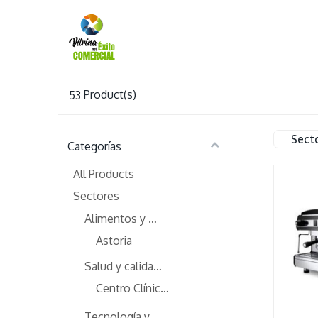
Inicio
53
Product(s)
Sect
Categorías
All Products
Sectores
Alimentos y bebidas
Astoria
Salud y calidad de vida
Centro Clínico Fénix Salud
Tecnología y logistica