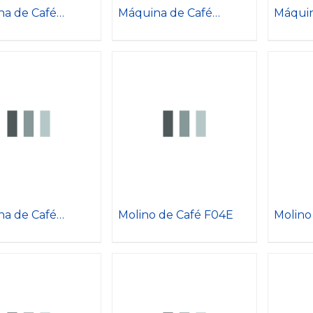
a de Café
Máquina de Café
Máquin
 R
PRATIC AVANT
600
a de Café
Molino de Café F04E
Molino
A