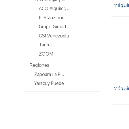
Máquin
ACO Alquiler, S.A.
TANYA
F. Stanzione S.A
Grupo Giraud
GS1 Venezuela
Taurel
ZOOM
Regiones
Zapoara La Posada
Yaracuy Puede
Máquin
GRET