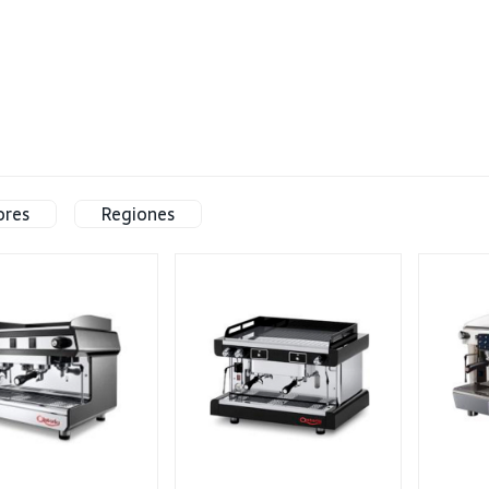
Tiendas
Eventos
¡Participa!
Showroom
ores
Regiones